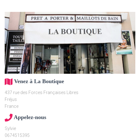
Venez à La Boutique
437 rue des Forces Françaises Libres
Fréjus
France
Appelez-nous
Sylvie
0674515395