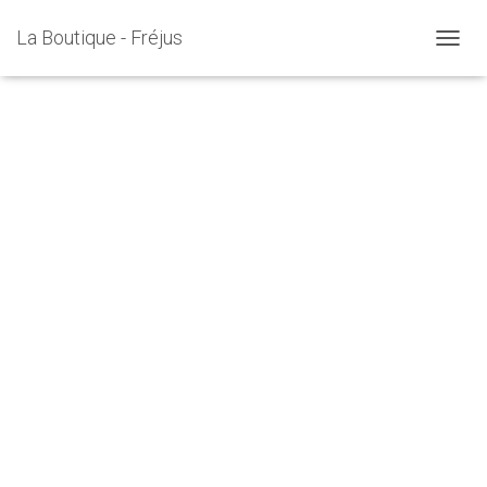
La Boutique - Fréjus
D
É
P
L
I
E
R
L
A
N
A
V
I
G
A
T
I
O
N